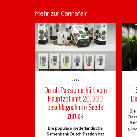
Mehr zur Cannafair
BLOG
Dutch Passion erhält vom
Hauptzollamt 20.000
De
beschlagnahmte Seeds
Die
zurück
Deze
Bef
Die populäre niederländische
ganz
Samenbank Dutch Passion hat