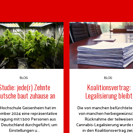
BLOG
BLOG
Studie: jede(r) Zehnte
Koalitionsvertrag:
utsche baut zuhause an
Legalisierung bleibt
 Hochschule Geisenheim hat im
Die von manchen befürchtete
mber 2024 eine repräsentative
von manchen herbeigewünsc
ragung mit 1.500 Personen aus
Rücknahme der teilweisen
 Deutschland durchgeführt, um
Cannabis-Legalisierung wurde 
Einstellungen u...
in den Koalitionsvertrag zwi.