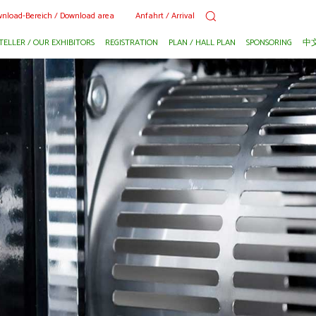
nload-Bereich / Download area
Anfahrt / Arrival
TELLER / OUR EXHIBITORS
REGISTRATION
PLAN / HALL PLAN
SPONSORING
中