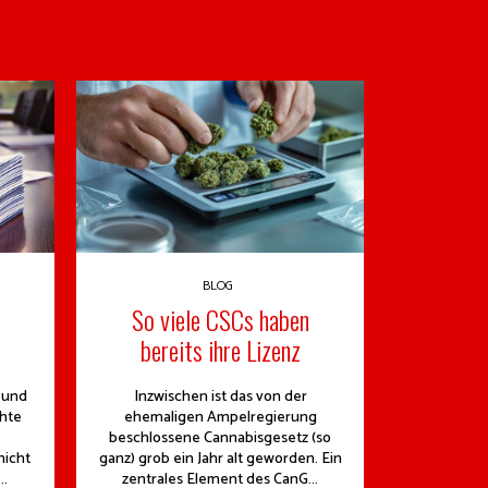
BLOG
So viele CSCs haben
bereits ihre Lizenz
 und
Inzwischen ist das von der
hte
ehemaligen Ampelregierung
beschlossene Cannabisgesetz (so
nicht
ganz) grob ein Jahr alt geworden. Ein
..
zentrales Element des CanG...