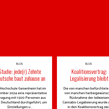
BLOG
BLOG
Studie: jede(r) Zehnte
Koalitionsvertrag:
utsche baut zuhause an
Legalisierung bleibt
 Hochschule Geisenheim hat im
Die von manchen befürchtete
mber 2024 eine repräsentative
von manchen herbeigewünsc
ragung mit 1.500 Personen aus
Rücknahme der teilweisen
 Deutschland durchgeführt, um
Cannabis-Legalisierung wurde 
Einstellungen u...
in den Koalitionsvertrag zwi.