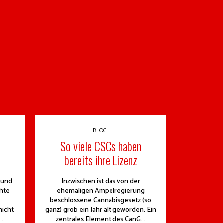
BLOG
So viele CSCs haben
bereits ihre Lizenz
 und
Inzwischen ist das von der
hte
ehemaligen Ampelregierung
beschlossene Cannabisgesetz (so
nicht
ganz) grob ein Jahr alt geworden. Ein
..
zentrales Element des CanG...