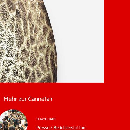
Mehr zur Cannafair
DOWNLOADS
Presse / Berichterstattun...