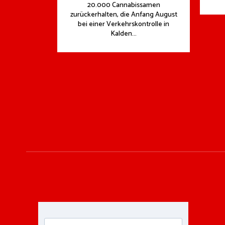
20.000 Cannabissamen
zurückerhalten, die Anfang August
bei einer Verkehrskontrolle in
Kalden...