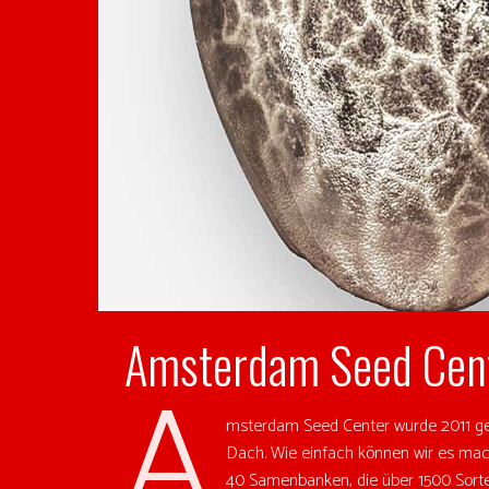
Amsterdam Seed Cen
A
msterdam Seed Center wurde 2011 ge
Dach. Wie einfach können wir es mac
40 Samenbanken, die über 1500 Sorte