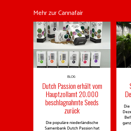
Mehr zur Cannafair
BLOG
Dutch Passion erhält vom
Hauptzollamt 20.000
De
beschlagnahmte Seeds
Die
zurück
Deze
Bef
Die populäre niederländische
ganz
Samenbank Dutch Passion hat