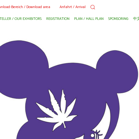
nload-Bereich / Download area
Anfahrt / Arrival
TELLER / OUR EXHIBITORS
REGISTRATION
PLAN / HALL PLAN
SPONSORING
中