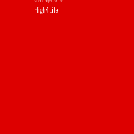
Vorheriger Artikel
High4Life