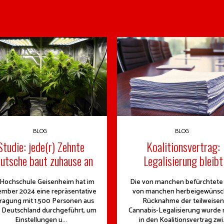
BLOG
BLOG
Studie: jede(r) Zehnte
Koalitionsvertrag:
utsche baut zuhause an
Legalisierung bleibt
 Hochschule Geisenheim hat im
Die von manchen befürchtete
mber 2024 eine repräsentative
von manchen herbeigewünsc
ragung mit 1.500 Personen aus
Rücknahme der teilweisen
 Deutschland durchgeführt, um
Cannabis-Legalisierung wurde 
Einstellungen u...
in den Koalitionsvertrag zwi.