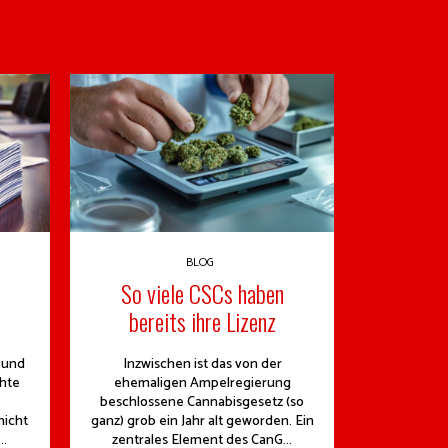
BLOG
So viele CSCs haben
bereits ihre Lizenz
 und
Inzwischen ist das von der
hte
ehemaligen Ampelregierung
beschlossene Cannabisgesetz (so
nicht
ganz) grob ein Jahr alt geworden. Ein
..
zentrales Element des CanG...