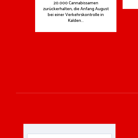
20.000 Cannabissamen
zurückerhalten, die Anfang August
bei einer Verkehrskontrolle in
Kalden...