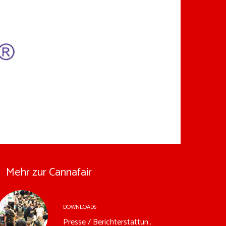
Mehr zur Cannafair
DOWNLOADS
Presse / Berichterstattun...