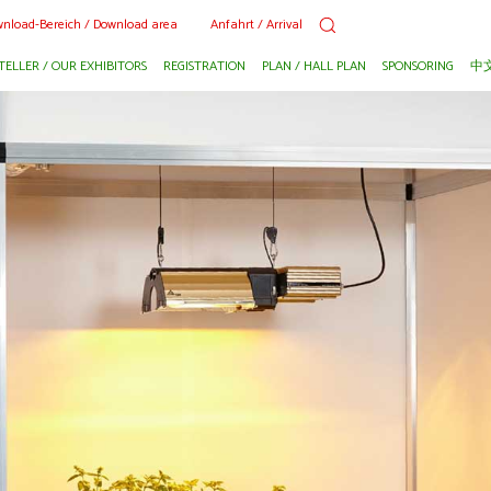
nload-Bereich / Download area
Anfahrt / Arrival
TELLER / OUR EXHIBITORS
REGISTRATION
PLAN / HALL PLAN
SPONSORING
中