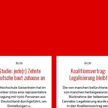
BLOG
BLOG
Studie: jede(r) Zehnte
Koalitionsvertrag:
utsche baut zuhause an
Legalisierung bleibt
 Hochschule Geisenheim hat im
Die von manchen befürchtete
mber 2024 eine repräsentative
von manchen herbeigewünsc
ragung mit 1.500 Personen aus
Rücknahme der teilweisen
 Deutschland durchgeführt, um
Cannabis-Legalisierung wurde 
Einstellungen u...
in den Koalitionsvertrag zwi.