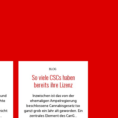
BLOG
So viele CSCs haben
bereits ihre Lizenz
 und
Inzwischen ist das von der
hte
ehemaligen Ampelregierung
beschlossene Cannabisgesetz (so
nicht
ganz) grob ein Jahr alt geworden. Ein
..
zentrales Element des CanG...