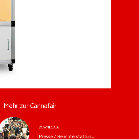
Mehr zur Cannafair
DOWNLOADS
Presse / Berichterstattun...