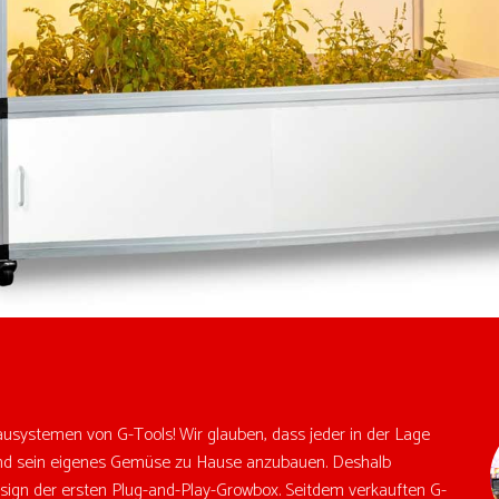
usystemen von G-Tools! Wir glauben, dass jeder in der Lage
 und sein eigenes Gemüse zu Hause anzubauen. Deshalb
gn der ersten Plug-and-Play-Growbox. Seitdem verkauften G-