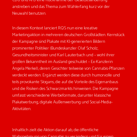
CDU und AFD eine Rücknahme der Gesetzesänderung
anstreben und das Thema zum Wählerfang kurz vor der
Neuwahl benutzen.
In diesem Kontext lanciert RQS nun eine kreative
Marketingaktion in mehreren deutschen Großstädten. Kernstück
der Kampagne sind Plakate mit KI-generierten Bildern
prominenter Politiker (Bundeskanzler Olaf Scholz,
Gesundheitsminister und Karl Lauterbach und – wohl ihrer
großen Bekanntheit im Ausland geschuldet – Ex-Kanzlerin
Angela Merkel), deren Gesichter teilweise von Cannabis-Pflanzen
verdeckt werden. Ergänzt werden diese durch humorvolle und
teils provokante Slogans, die auf die Vorteile des Eigenanbaus
und die Risiken des Schwarzmarkts hinweisen. Die Kampagne
umfasst verschiedene Werbeformate, darunter klassische
Plakatwerbung, digitale Außenwerbung und Social-Media-
Aktivitäten.
Inhaltlich zielt die Aktion darauf ab, die öffentliche
Wahrnehmung von Cannabis zu verändern und für einen