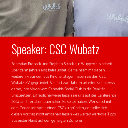
Speaker: CSC Wubatz
Sebastian Brebeck und Stephan Strack aus Wuppertal sind seit
über zehn Jahren eng befreundet. Gemeinsam mit sieben
weiteren Freunden aus Kindheitstagen haben sie den CSC
Wubatz e.V. gegründet. Seit fast zwei Jahren arbeiten sie intensiv
daran, ihre Vision vom Cannabis Social Club in die Realität
umzusetzen. Erfreulicherweise lassen sie uns auf der Canference
2024 an ihrer abenteuerlichen Reise teilhaben. Wer selbst mit
dem Gedanken spielt, einen CSC zu gründen, der sollte sich
diesen Vortrag nicht entgehen lassen – es warten wertvolle Tipps
aus erster Hand auf den geneigten Zuhörer.