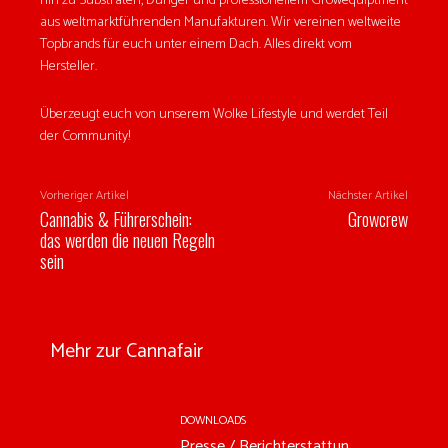
hin zu Substraten, Dünger und professionellem Growequiptment
aus weltmarktführenden Manufakturen. Wir vereinen weltweite
Topbrands für euch unter einem Dach. Alles direkt vom
Hersteller.
Überzeugt euch von unserem Wolke Lifestyle und werdet Teil
der Community!
Vorheriger Artikel
Nächster Artikel
Cannabis & Führerschein:
Growcrew
das werden die neuen Regeln
sein
Mehr zur Cannafair
DOWNLOADS
Presse / Berichterstattun...