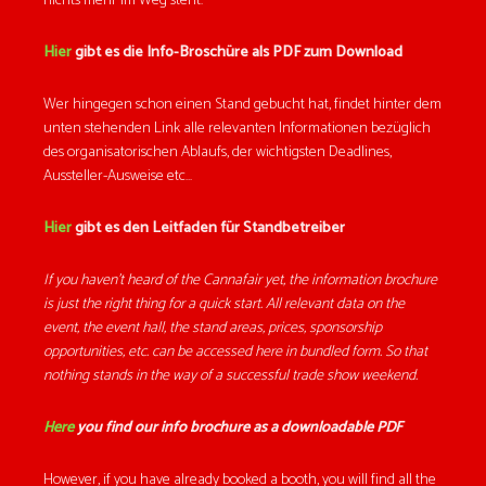
nichts mehr im Weg steht.
Hier
gibt es die Info-Broschüre als PDF zum Download
Wer hingegen schon einen Stand gebucht hat, findet hinter dem
unten stehenden Link alle relevanten Informationen bezüglich
des organisatorischen Ablaufs, der wichtigsten Deadlines,
Aussteller-Ausweise etc…
Hier
gibt es den Leitfaden für Standbetreiber
If you haven’t heard of the Cannafair yet, the information brochure
is just the right thing for a quick start. All relevant data on the
event, the event hall, the stand areas, prices, sponsorship
opportunities, etc. can be accessed here in bundled form. So that
nothing stands in the way of a successful trade show weekend.
Here
you find our info brochure as a
downloadable PDF
However, if you have already booked a booth, you will find all the