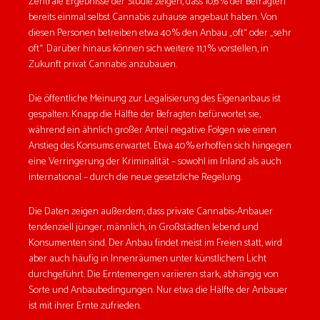
Zentrale Ergebnisse der Studie zeigen, dass 10,6 % der Befragten
bereits einmal selbst Cannabis zuhause angebaut haben. Von
diesen Personen betreiben etwa 40 % den Anbau „oft“ oder „sehr
oft“. Darüber hinaus können sich weitere 11,1 % vorstellen, in
Zukunft privat Cannabis anzubauen.
Die öffentliche Meinung zur Legalisierung des Eigenanbaus ist
gespalten: Knapp die Hälfte der Befragten befürwortet sie,
während ein ähnlich großer Anteil negative Folgen wie einen
Anstieg des Konsums erwartet. Etwa 40 % erhoffen sich hingegen
eine Verringerung der Kriminalität – sowohl im Inland als auch
international – durch die neue gesetzliche Regelung.
Die Daten zeigen außerdem, dass private Cannabis-Anbauer
tendenziell jünger, männlich, in Großstädten lebend und
Konsumenten sind. Der Anbau findet meist im Freien statt, wird
aber auch häufig in Innenräumen unter künstlichem Licht
durchgeführt. Die Erntemengen variieren stark, abhängig von
Sorte und Anbaubedingungen. Nur etwa die Hälfte der Anbauer
ist mit ihrer Ernte zufrieden.