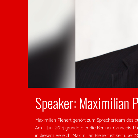
Speaker: Maximilian P
Maximilian Plenert gehört zum Sprecherteam des bu
Am 1. Juni 2014 gründete er die Berliner Cannabis-Pa
in diesem Bereich. Maximilian Plenert ist seit über 2