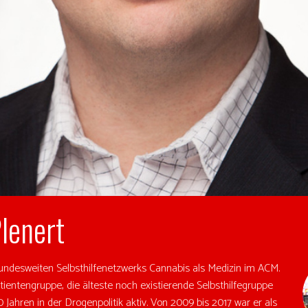
lenert
ndesweiten Selbsthilfenetzwerks Cannabis als Medizin im ACM.
tientengruppe, die älteste noch existierende Selbsthilfegruppe
0 Jahren in der Drogenpolitik aktiv. Von 2009 bis 2017 war er als