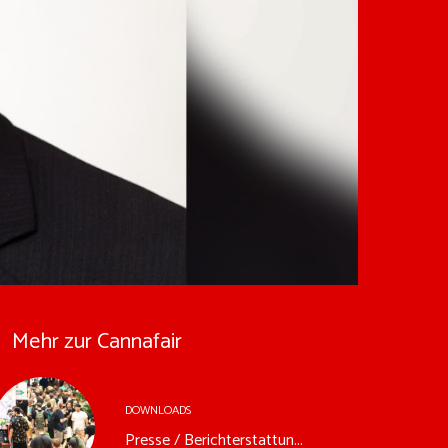
Mehr zur Cannafair
DOWNLOADS
Presse / Berichterstattun...