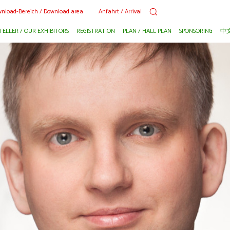
nload-Bereich / Download area
Anfahrt / Arrival
TELLER / OUR EXHIBITORS
REGISTRATION
PLAN / HALL PLAN
SPONSORING
中