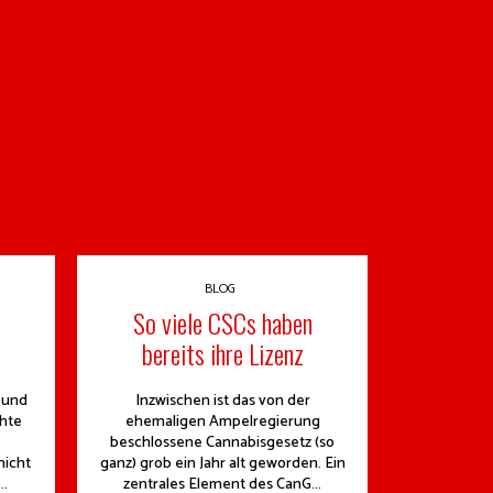
BLOG
So viele CSCs haben
bereits ihre Lizenz
 und
Inzwischen ist das von der
hte
ehemaligen Ampelregierung
beschlossene Cannabisgesetz (so
nicht
ganz) grob ein Jahr alt geworden. Ein
..
zentrales Element des CanG...