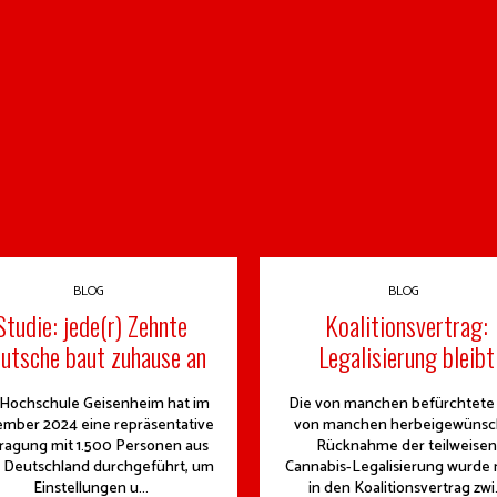
BLOG
BLOG
Studie: jede(r) Zehnte
Koalitionsvertrag:
utsche baut zuhause an
Legalisierung bleibt
 Hochschule Geisenheim hat im
Die von manchen befürchtete
mber 2024 eine repräsentative
von manchen herbeigewünsc
ragung mit 1.500 Personen aus
Rücknahme der teilweisen
 Deutschland durchgeführt, um
Cannabis-Legalisierung wurde 
Einstellungen u...
in den Koalitionsvertrag zwi.