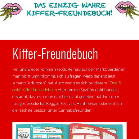
Kiffer-Freundebuch
Hin und wieder kommen Produkte neu auf den Markt, bei denen
man nicht umhinkommt, sich zu fragen, wieso das erst jetzt
jemand “erfunden” hat. Auch wenn es sich bei diesem
“One &
only” Kiffer-Freundebuch
eher um ein Spaßprodukt handelt,
erstaunt, dass es so etwas bisher nicht gegeben hat. Ein super
lustiges Goodie für Reggae-Festivals, Hanfmessen oder einfach
die nächste Session unter Cannabisfreunden.